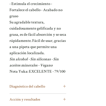
- Estimula el crecimiento -
Fortalece el cabello - Acabado no
graso
Su agradable textura,
cuidadosamente gelificada y no
grasa, es de fácil absorción y se seca
rápidamente. Fácil de usar, gracias
a una pipeta que permite una
aplicación localizada.
Sin alcohol - Sin siliconas - Sin
aceites minerales - Vegano
Nota Yuka: EXCELENTE - 79/100
Diagnóstico del cabello
El cabello cae y se renueva a lo largo de la
Acción y resultados
vida. De hecho, solemos perder unos cien
cabellos al día. Además, la caída es un