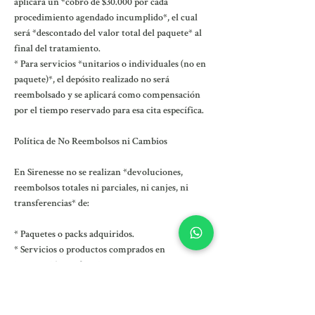
aplicará un *cobro de $30.000 por cada
procedimiento agendado incumplido*, el cual
será *descontado del valor total del paquete* al
final del tratamiento.
* Para servicios *unitarios o individuales (no en
paquete)*, el depósito realizado no será
reembolsado y se aplicará como compensación
por el tiempo reservado para esa cita específica.
Política de No Reembolsos ni Cambios
En Sirenesse no se realizan *devoluciones,
reembolsos totales ni parciales, ni canjes, ni
transferencias* de:
* Paquetes o packs adquiridos.
* Servicios o productos comprados en
*promoción u oferta*.
* Productos *hechos a medida o sobre pedido*.
* Productos que hayan sido **retirados de
nuestras instalaciones**.