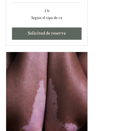
2 h
Según
Según el tipo de cx
el
tipo
de
cx
Solicitud de reserva