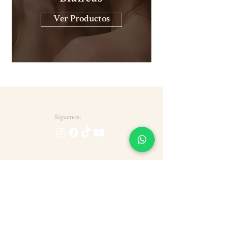
Ver Productos
Síguenos:
Términos y Condiciones Promo Mamá
+
57 316 5299906
Teléfono WhatsApp:
Correos:
Atención al público:
experienciacliente@sirenesse.com