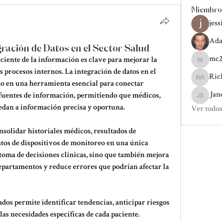
Miembro
jess
Ada
gración de Datos en el Sector Salud
mc2
ficiente de la información es clave para mejorar la 
mc20018
s procesos internos. La 
integración de datos en el 
Ric
Ricky Ri
do en una herramienta esencial para conectar 
Jan
 fuentes de información, permitiendo que médicos, 
Jane Smi
dan a información precisa y oportuna.
Ver todos
solidar historiales médicos, resultados de 
tos de dispositivos de monitoreo en una única 
a toma de decisiones clínicas, sino que también mejora 
epartamentos y reduce errores que podrían afectar la 
ados permite identificar tendencias, anticipar riesgos 
as necesidades específicas de cada paciente. 