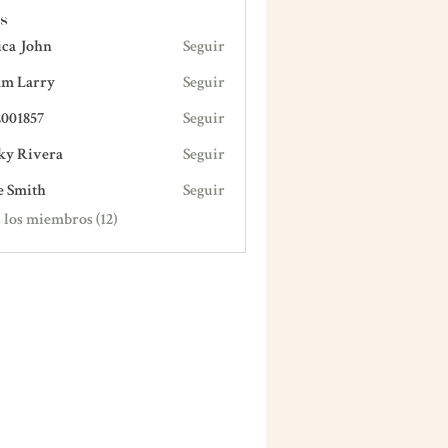
s
ica John
Seguir
m Larry
Seguir
001857
Seguir
57
ky Rivera
Seguir
vera
e Smith
Seguir
th
 los miembros (12)