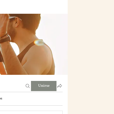
Unirse
os