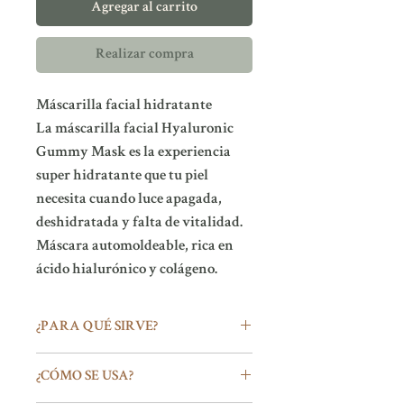
Agregar al carrito
Realizar compra
Máscarilla facial hidratante
La máscarilla facial Hyaluronic
Gummy Mask es la experiencia
super hidratante que tu piel
necesita cuando luce apagada,
deshidratada y falta de vitalidad.
Máscara automoldeable, rica en
ácido hialurónico y colágeno.
¿PARA QUÉ SIRVE?
La mascarilla facial hidratante
¿CÓMO SE USA?
Hyaluronic Gummy Mask, rica en ácido
hialurónico y colágeno hidrolizado,