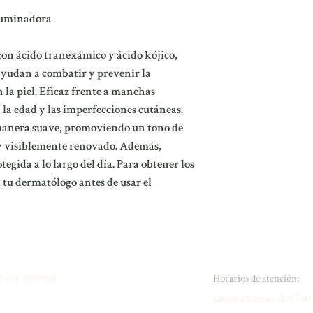
Iluminadora
on ácido tranexámico y ácido kójico,
ayudan a combatir y prevenir la
 la piel. Eficaz frente a manchas
, la edad y las imperfecciones cutáneas.
manera suave, promoviendo un tono de
y visiblemente renovado. Además,
egida a lo largo del día. Para obtener los
 tu dermatólogo antes de usar el
7 316 5299906
Horarios de atención:
Lunes a viernes de 07:30