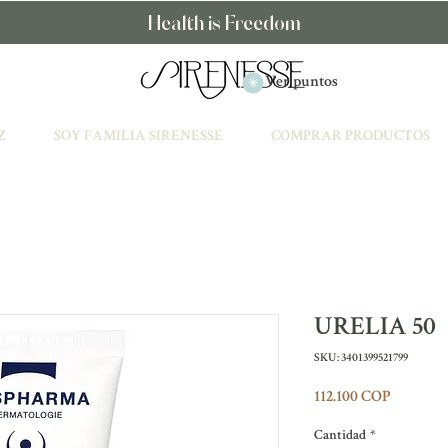
Health is Freedom
Ver puntos
Z
SOY FAMILIA SIRENESSE
COMPRAR PRODUCTOS
URELIA 50
SKU: 3401399521799
Precio
112.100 COP
Cantidad
*