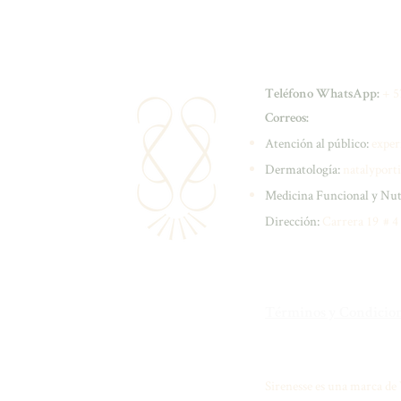
+ 5
Teléfono WhatsApp:
Correos:
Atención al público:
exper
Dermatología:
natalyport
Medicina Funcional y Nut
Dirección:
Carrera 19 # 4
Términos y Condici
Sirenesse es una marca d