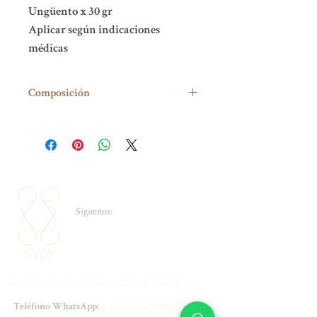
Ungüento x 30 gr
Aplicar según indicaciones
médicas
Composición
Tacrolimus 0.1% Aloe vera 0.3% Symrelief
0.2%
Síguenos:
Términos y Condiciones Promo Mamá
+
57 316 5299906
Teléfono WhatsApp: