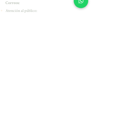
Correos:
Atención al público:
experienciacliente@sirenesse.com
Dermatología:
natalyportilla@sirenesse.com
Medicina Funcional y Nutrióloga:
julianacastro@sirenesse.com
Dirección:
Carrera 19 # 4 A - 06 Valledupar -
Colombia
Los productos que comercializamos están
aprobados por
Horarios de atención:
Lunes a viernes de 07:30 am a 7:00 pm
Sábados de 09:00 am a 5:00 pm
Domingos y Festivos: Cerrados
Pago Online Seguro