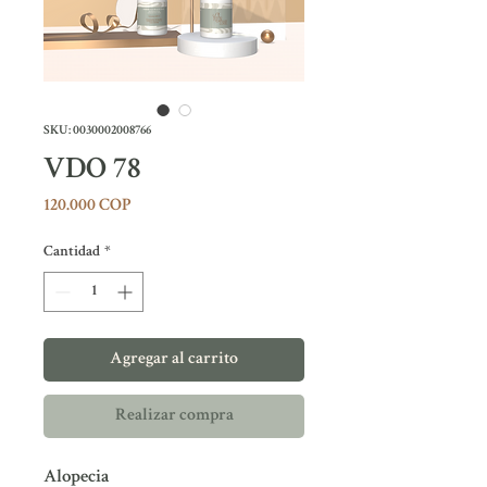
SKU: 0030002008766
VDO 78
Precio
120.000 COP
Cantidad
*
Agregar al carrito
Realizar compra
Alopecia