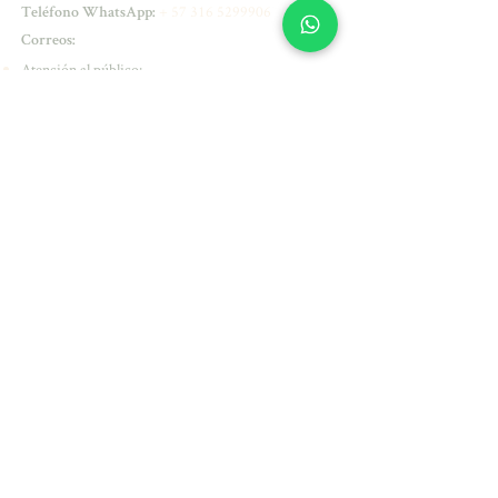
+
57 316 5299906
Teléfono WhatsApp:
Correos:
Atención al público:
experienciacliente@sirenesse.com
Dermatología:
natalyportilla@sirenesse.com
Medicina Funcional y Nutrióloga:
julianacastro@sirenesse.com
Dirección:
Carrera 19 # 4 A - 06 Valledupar -
Colombia
Los productos que comercializamos están
aprobados por
Horarios de atención:
Lunes a viernes de 07:30 am a 7:00 pm
Sábados de 09:00 am a 5:00 pm
Domingos y Festivos: Cerrados
Pago Online Seguro